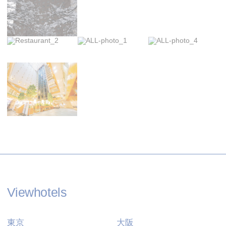
Cookie 政策
必要的
必要的 Cookie 使網站能夠正常運作，啟用基本
功能，如私人區域登入或網站導航
名稱
提供者
目的
歷時
The Hotels
thn_id
2 年
Network
The Hotels
__thn_ss
工作階段
Network
Viewhotels
偏好設定
東京
大阪