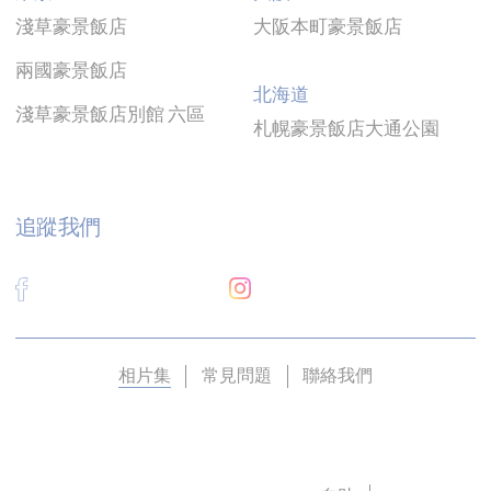
Cookie 偏好設定可儲存使用者下次造訪時的偏
淺草豪景飯店
大阪本町豪景飯店
好。例如，其可掌握使用者語言。
兩國豪景飯店
名稱
提供者
目的
北海道
淺草豪景飯店別館 六區
Used by
札幌豪景飯店大通公園
Google
Google
ReCaptcha to
NID
ReCaptcha
make sure
user is a real
human
追蹤我們
Remember
user's
D-edge
consent on
fb_cookie_law_consent
Cookie
Cookies and
Consent
consent
Identifier.
Remember
user's
相片集
常見問題
聯絡我們
D-edge
consent on
fb_cookie_law_gdpr
Cookie
Cookies and
Consent
consent
Identifier.
Remember
user's