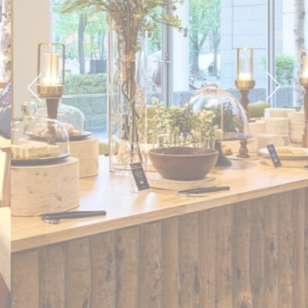
息。 接受所有 cookie 或選擇您要允許的類別
Cookie政策
必要类
必要类cookie使网站正常运行，实现专用区域登
录或网站导航等基本功能
名称
提供者
目的
持续时间
The Hotels
thn_id
2年
Network
The Hotels
__thn_ss
会话
Network
偏好类