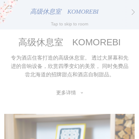
user's
D-edge
consent on
高级休息室 KOMOREBI
_deCookiesConsentDeleteKey
Cookie
Cookies and
Consent
consent
Identifier.
Remember
user's
高级休息室 KOMOREBI
D-edge
consent on
_deCookiesConsentID
Cookie
Cookies and
Consent
consent
Identifier.
专为酒店住客打造的高级休息室。 透过大屏幕和先
进的音响设备，欣赏四季变幻的美景， 同时免费品
Remember
user's
D-edge
尝北海道的招牌甜点和酒店自制甜品。
consent on
_deCountryResp
Cookie
Cookies and
Consent
consent
Identifier.
更多详情
Remember
user's
D-edge
consent on
_deCookiesConsent
Cookie
Cookies and
Consent
consent
Identifier.