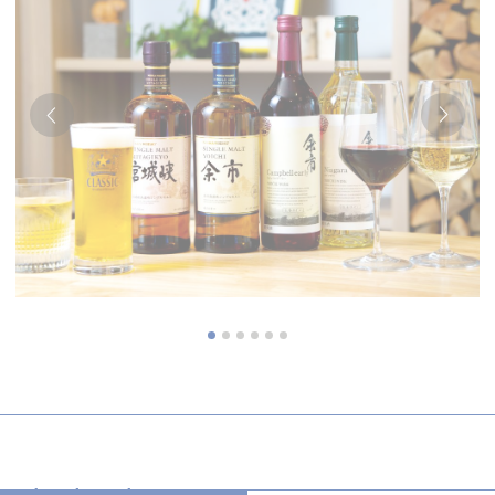
统计类
此类Cookie用于收集有关导航路径的用户信息，
最终目标是以汇总的方式分析统计信息，以改进
网站
名称
提供者
目的
持续时间
Generally
used to track
visitors across
TACds
TripAdvisor
websites to
60天
build a search
and browser
history profile
Generally
used to track
visitors across
TASession
TripAdvisor
websites to
会话
build a search
and browser
history profile
Google