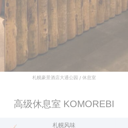
偏好类cookie允许保存用户的偏好用于下次访
问。例如可以保留用户语言。
名称
提供者
目的
Used by
Google
Google
ReCaptcha to
NID
ReCaptcha
make sure
user is a real
human
Remember
user's
D-edge
consent on
fb_cookie_law_consent
Cookie
札幌豪景酒店大通公园
休息室
/
Cookies and
Consent
consent
Identifier.
Remember
user's
高级休息室 KOMOREBI
D-edge
consent on
fb_cookie_law_gdpr
Cookie
Cookies and
Consent
consent
Identifier.
札幌风味
Remember