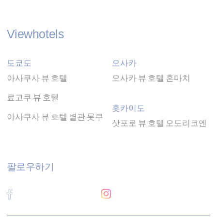
환경 설정
Viewhotels
환경 설정 쿠키는 다음 방문에 대한 사용자의 환
도쿄도
오사카
경 설정을 절약 할 수 있습니다.예를 들어 사용자
언어를 보유 할 수 있습니다.
아사쿠사 뷰 호텔
오사카 뷰 호텔 혼마치
료고쿠 뷰 호텔
이름
공급자
목적
홋카이도
Used by
아사쿠사 뷰 호텔 별관 롯쿠
Google
삿포로 뷰 호텔 오도리코엔
Google
ReCaptcha to
NID
ReCaptcha
make sure
user is a real
human
팔로우하기
Remember
user's
D-edge
consent on
fb_cookie_law_consent
Cookie
Cookies and
Consent
consent
Identifier.