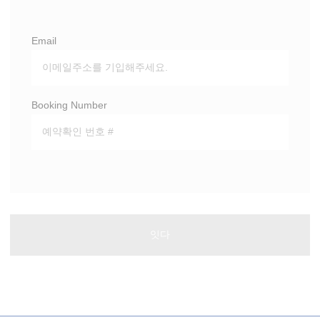
쿠키는 사용자 경험을 향상시키기 위해 웹 사이
트에서 사용되는 텍스트 정보의 비트입니다.모든
쿠키를 수락하거나 허용 할 카테고리를 선택하십
Email
시오.
쿠키 정책
Booking Number
필요한
필요한 쿠키를 사용하면 웹 사이트가 개인 영역
로그인 또는 웹 사이트 탐색과 같은 기본 기능을
제대로 활성화 할 수 있도록 허용합니다.
잇다
이름
공급자
목적
지속
The Hotels
thn_id
2 연령
Network
The Hotels
__thn_ss
세션
Network