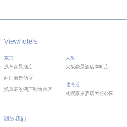
统计类
此类Cookie用于收集有关导航路径的用户信息，
最终目标是以汇总的方式分析统计信息，以改进
网站
Viewhotels
名称
提供者
目的
持续时间
东京
大阪
Generally
used to track
浅草豪景酒店
大阪豪景酒店本町店
visitors across
TACds
TripAdvisor
websites to
60天
两国豪景酒店
build a search
and browser
北海道
history profile
浅草豪景酒店别馆六区
札幌豪景酒店大通公园
Generally
used to track
visitors across
TASession
TripAdvisor
websites to
会话
build a search
跟随我们
and browser
history profile