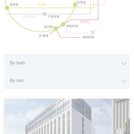
Cookie 是網站用來增強用戶體驗的少量文本信
息。 接受所有 cookie 或選擇您要允許的類別
Cookie政策
必要类
必要类cookie使网站正常运行，实现专用区域登
By train
录或网站导航等基本功能
By taxi
名称
提供者
目的
持续时间
The Hotels
thn_id
2年
Network
The Hotels
__thn_ss
会话
Network
偏好类