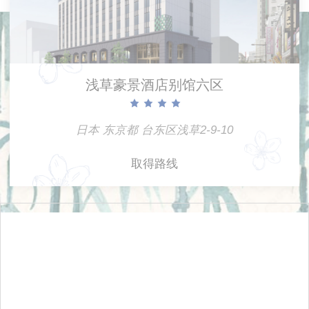
偏好类cookie允许保存用户的偏好用于下次访
问。例如可以保留用户语言。
名称
提供者
目的
浅草豪景酒店别馆六区
Used by
Google
Google
ReCaptcha to
NID
ReCaptcha
make sure
日本 东京都 台东区浅草2-9-10
user is a real
human
取得路线
Remember
user's
D-edge
consent on
fb_cookie_law_consent
Cookie
Cookies and
Consent
consent
Identifier.
Remember
user's
D-edge
consent on
fb_cookie_law_gdpr
Cookie
Cookies and
Consent
consent
Identifier.